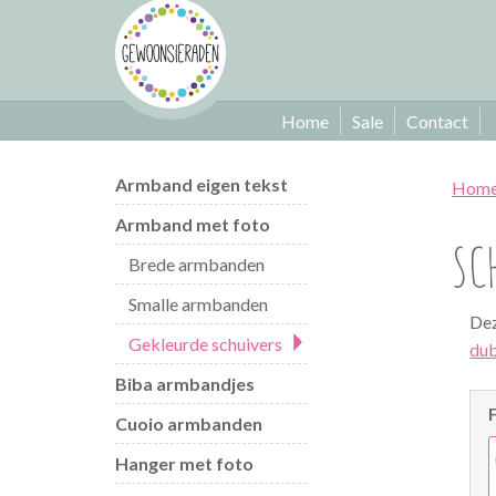
Home
Sale
Contact
Armband eigen tekst
Hom
Armband met foto
SC
Brede armbanden
Smalle armbanden
Dez
Gekleurde schuivers
dub
Biba armbandjes
Cuoio armbanden
Hanger met foto