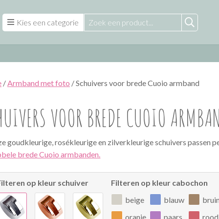
Kies een categorie
e
/
Armband met foto
/ Schuivers voor brede Cuoio armband
HUIVERS VOOR BREDE CUOIO ARMBA
e goudkleurige, rosékleurige en zilverkleurige schuivers passen p
bele brede Cuoio armbanden.
Filteren op kleur schuiver
Filteren op kleur cabochon
beige
blauw
brui
oranje
paars
rood