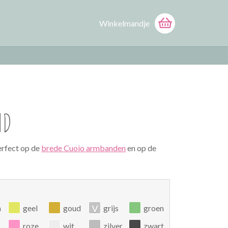
Winkelmandje
ND
erfect op de
brede Cuoio armbanden
en op de
v
n
geel
goud
grijs
groen
roze
wit
zilver
zwart