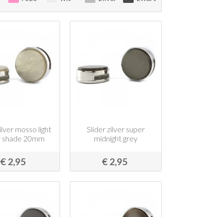
zilver mosso light
Slider zilver super
er shade 20mm
midnight grey
€ 2,95
€ 2,95