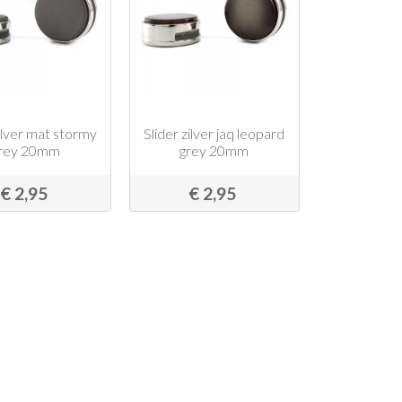
zilver mat stormy
Slider zilver jaq leopard
rey 20mm
grey 20mm
€ 2,95
€ 2,95