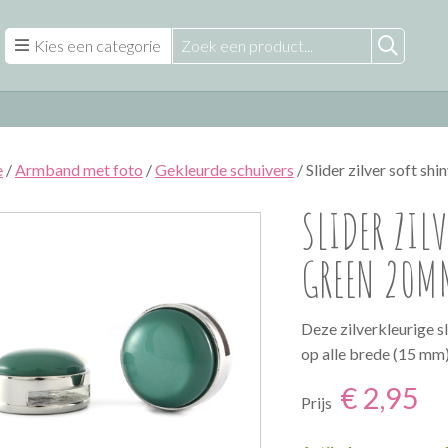
Kies een categorie
e
/
Armband met foto
/
Gekleurde schuivers
/ Slider zilver soft s
SLIDER ZIL
GREEN 20M
Deze zilverkleurige s
op alle brede (15 mm
€ 2,95
Prijs