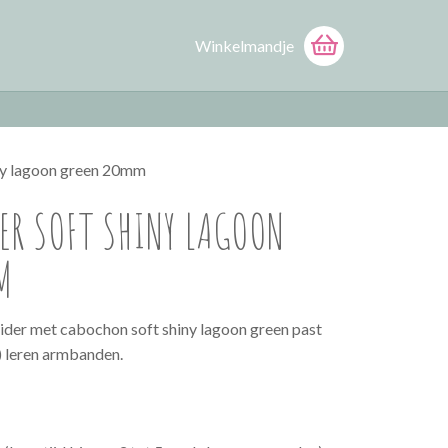
Winkelmandje
hiny lagoon green 20mm
VER SOFT SHINY LAGOON
M
lider met cabochon soft shiny lagoon green past
) leren armbanden.